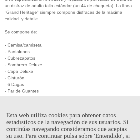
un disfraz de adulto talla estándar (un 44 de chaqueta). La línea
"Grand Heritage" siempre compone disfraces de la máxima
calidad y detalle.
Se compone de:
- Camisa/camiseta
- Pantalones
- Cubrezapatos
- Sombrero Deluxe
- Capa Deluxe
- Cinturón
- 6 Dagas
- Par de Guantes
- Y como no, la célebre máscara de V de Vendetta.
NO se incluye la
Peluca
.
Esta web utiliza cookies para obtener datos
estadísticos de la navegación de sus usuarios. Si
continúas navegando consideramos que aceptas
159,95 €
su uso. Para continuar pulsa sobre 'Entendido', si
(impuestos inc.)