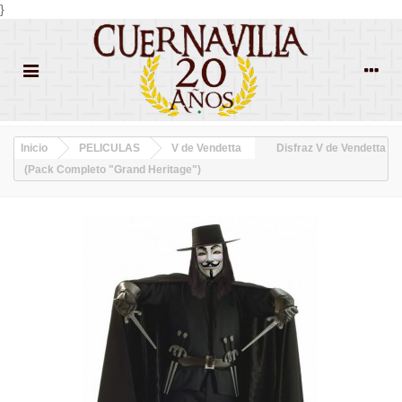
}
Inicio
PELICULAS
V de Vendetta
Disfraz V de Vendetta
(Pack Completo "Grand Heritage")