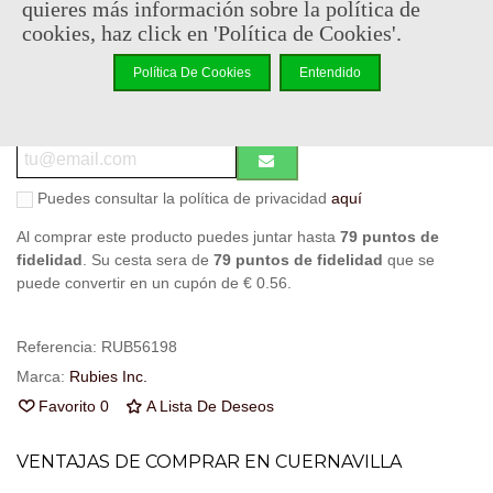
quieres más información sobre la política de
Descatalogado
cookies, haz click en 'Política de Cookies'.
Código QR
Compartir
Política De Cookies
Entendido
Notificarme cuando esté disponible
Puedes consultar la política de privacidad
aquí
Al comprar este producto puedes juntar hasta
79
puntos de
fidelidad
. Su cesta sera de
79
puntos de fidelidad
que se
puede convertir en un cupón de
€ 0.56
.
Referencia:
RUB56198
Marca:
Rubies Inc.
Favorito
0
A Lista De Deseos
VENTAJAS DE COMPRAR EN CUERNAVILLA