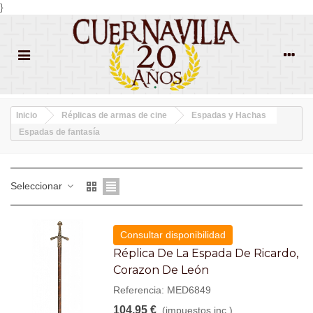
}
Inicio
Réplicas de armas de cine
Espadas y Hachas
Espadas de fantasía
Seleccionar
Consultar disponibilidad
Réplica De La Espada De Ricardo,
Corazon De León
Referencia: MED6849
104,95 €
(impuestos inc.)