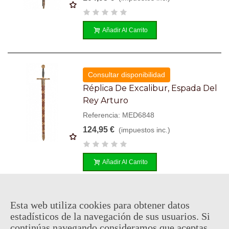
Añadir Al Carrito
Consultar disponibilidad
Réplica De Excalibur, Espada Del
Rey Arturo
Referencia: MED6848
124,95 €
(impuestos inc.)
Añadir Al Carrito
Esta web utiliza cookies para obtener datos
Consultar disponibilidad
estadísticos de la navegación de sus usuarios. Si
Espada Mithrodin - Kit Rae
continúas navegando consideramos que aceptas