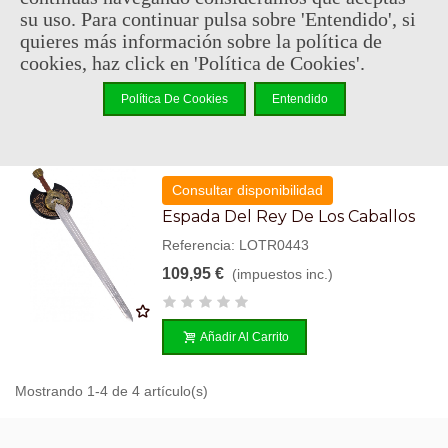
Referencia: MED5416
su uso. Para continuar pulsa sobre 'Entendido', si
quieres más información sobre la política de
224,95 €
(impuestos inc.)
cookies, haz click en 'Política de Cookies'.
Política De Cookies
Entendido
Añadir Al Carrito
Consultar disponibilidad
Espada Del Rey De Los Caballos
Referencia: LOTR0443
109,95 €
(impuestos inc.)
Añadir Al Carrito
Mostrando 1-4 de 4 artículo(s)