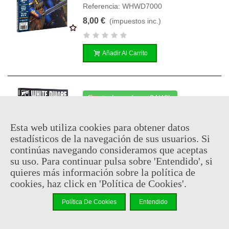
Referencia: WHWD7000
8,00 €
(impuestos inc.)
Añadir Al Carrito
En stock, envío en 24/48h
Revista White Dwarf 455 (en
Inglés)
Esta web utiliza cookies para obtener datos
estadísticos de la navegación de sus usuarios. Si
Referencia: WHWD6956
continúas navegando consideramos que aceptas
8,00 €
(impuestos inc.)
su uso. Para continuar pulsa sobre 'Entendido', si
quieres más información sobre la política de
cookies, haz click en 'Política de Cookies'.
Añadir Al Carrito
Política De Cookies
Entendido