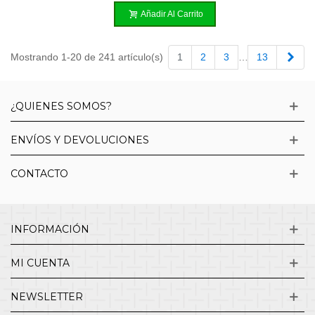
Añadir Al Carrito
Sigu
Mostrando 1-20 de 241 artículo(s)
1
2
3
…
13
¿QUIENES SOMOS?
ENVÍOS Y DEVOLUCIONES
CONTACTO
INFORMACIÓN
MI CUENTA
NEWSLETTER