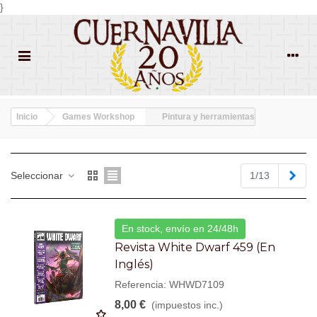
}
Inicio
Games Workshop
Pintura y herramientas
Sigu
Seleccionar
1/13
En stock, envío en 24/48h
Revista White Dwarf 459 (en
Inglés)
Referencia: WHWD7109
8,00 €
(impuestos inc.)