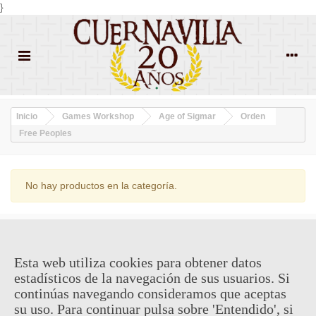
}
Inicio
Games Workshop
Age of Sigmar
Orden
Free Peoples
No hay productos en la categoría.
¿QUIENES SOMOS?
Esta web utiliza cookies para obtener datos
ENVÍOS Y DEVOLUCIONES
estadísticos de la navegación de sus usuarios. Si
continúas navegando consideramos que aceptas
CONTACTO
su uso. Para continuar pulsa sobre 'Entendido', si