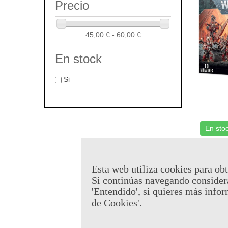
Precio
45,00 € - 60,00 €
En stock
Si
En sto
Khorne
40.000
Referen
Esta web utiliza cookies para obt
Si continúas navegando consider
46,75 €
'Entendido', si quieres más infor
de Cookies'.