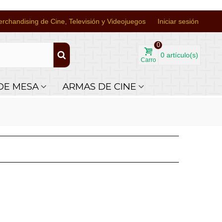
rchandising de Cine, Televisión y Videojuegos
Iniciar sesión
0
0
artículo(s)
Carro
DE MESA
ARMAS DE CINE