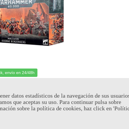
ck, envío en 24/48h
 Bezerkers - Warhammer
cia: WH40K4310
ener datos estadísticos de la navegación de sus usuario
amos que aceptas su uso. Para continuar pulsa sobre
(impuestos inc.)
55,00 €
mación sobre la política de cookies, haz click en 'Políti