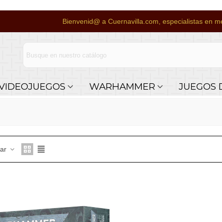
Bienvenid@ a Cuernavilla.com, especialistas en me
VIDEOJUEGOS
WARHAMMER
JUEGOS 
nar