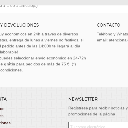
 1-1 de 1 artículo(s)
 Y DEVOLUCIONES
CONTACTO
uy económicos en 24h a través de diversos
Teléfono y What
stas, entrega de lunes a viernes no festivos, si
email: atenciona
el pedido antes de las 14:00h te llegará al día
 laborable!
puedes seleccionar envío económico en 24-72h
s grátis
para pedidos de más de 75 €. (*)
 condiciones.
NTA
NEWSLETTER
Regístrese para recibir noticias y
dos
promociones de la página
os
ciones