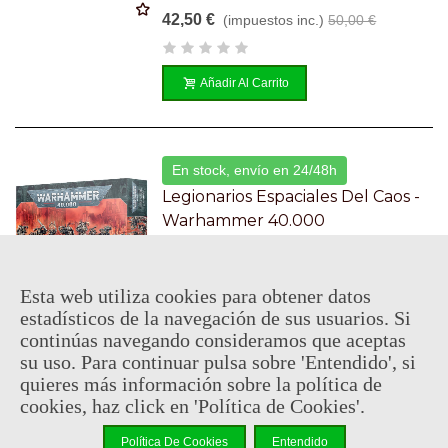
42,50 €
(impuestos inc.)
50,00 €
Añadir Al Carrito
En stock, envío en 24/48h
Legionarios Espaciales Del Caos -
Warhammer 40.000
Referencia: WH40K4306
42,50 €
(impuestos inc.)
50,00 €
Esta web utiliza cookies para obtener datos
estadísticos de la navegación de sus usuarios. Si
continúas navegando consideramos que aceptas
Añadir Al Carrito
su uso. Para continuar pulsa sobre 'Entendido', si
quieres más información sobre la política de
cookies, haz click en 'Política de Cookies'.
Consultar disponibilidad
Política De Cookies
Entendido