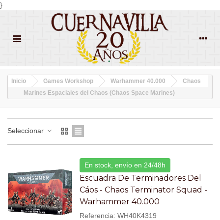
}
Inicio
Games Workshop
Warhammer 40.000
Chaos
Marines Espaciales del Chaos (Chaos Space Marines)
Seleccionar
En stock, envío en 24/48h
Escuadra De Terminadores Del
Cáos - Chaos Terminator Squad -
Warhammer 40.000
Referencia: WH40K4319