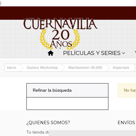
}
PELÍCULAS Y SERIES
Inicio
Games Workshop
Warhammer 40.000
Imperium
Refinar la búsqueda
No hay
¿QUIENES SOMOS?
ENVÍOS
Tu tienda de merchandising, artículos de
Envíos m