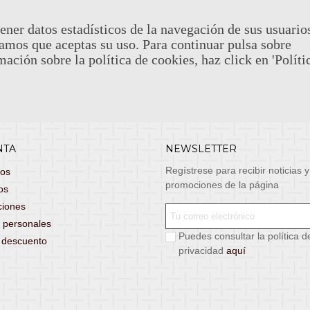
stas, entrega de lunes a viernes no festivos, si
email: atenciona
el pedido antes de las 14:00h te llegará al día
ener datos estadísticos de la navegación de sus usuario
 laborable!
amos que aceptas su uso. Para continuar pulsa sobre
puedes seleccionar envío económico en 24-72h
mación sobre la política de cookies, haz click en 'Políti
s grátis
para pedidos de más de 75 €. (*)
 condiciones.
NTA
NEWSLETTER
Regístrese para recibir noticias y
dos
promociones de la página
os
ciones
 personales
Puedes consultar la política d
s descuento
privacidad
aquí