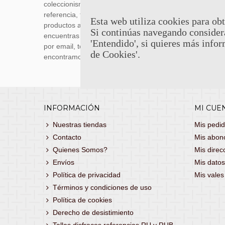
coleccionismo y réplicas históricas de
transporti
referencia, tenemos una gran variedad de
realizas 
Esta web utiliza cookies para obt
productos a los mejores precios. Si no
siguiente
Si continúas navegando consider
encuentras lo que buscas, danos un toque
También 
'Entendido', si quieres más infor
por email, teléfono o Whatsapp y te lo
con
porte
de Cookies'.
encontramos!
consultar
INFORMACIÓN
MI CUE
Nuestras tiendas
Mis pedi
Contacto
Mis abon
Quienes Somos?
Mis direc
Envíos
Mis datos
Política de privacidad
Mis vale
Términos y condiciones de uso
Política de cookies
Derecho de desistimiento