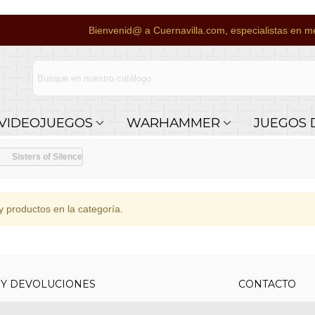
Bienvenid@ a Cuernavilla.com, especialistas en me
VIDEOJUEGOS
WARHAMMER
JUEGOS 
Sisters of Silence
 productos en la categoría.
 Y DEVOLUCIONES
CONTACTO
uy económicos en 24h a través de diversos
Teléfono y What