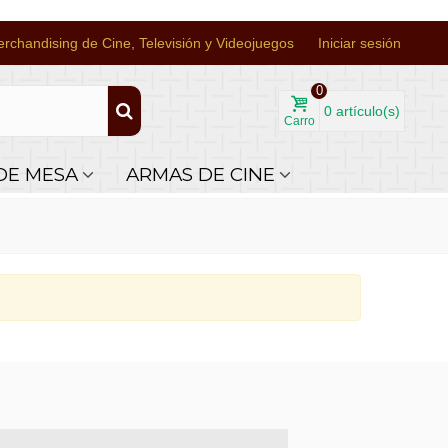
rchandising de Cine, Televisión y Videojuegos
Iniciar sesión
0
0
artículo(s)
Carro
DE MESA
ARMAS DE CINE
sapp +34 644 110 737