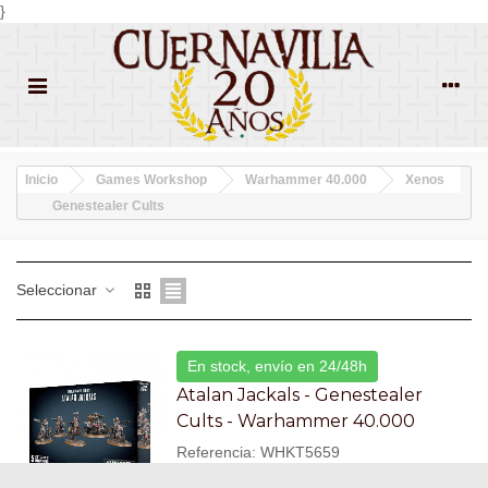
}
Inicio
Games Workshop
Warhammer 40.000
Xenos
Genestealer Cults
Seleccionar
En stock, envío en 24/48h
Atalan Jackals - Genestealer
Cults - Warhammer 40.000
Referencia: WHKT5659
42,50 €
(impuestos inc.)