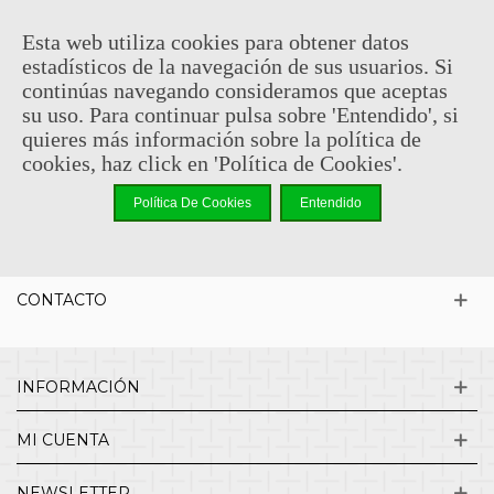
Esta web utiliza cookies para obtener datos
estadísticos de la navegación de sus usuarios. Si
Añadir Al Carrito
continúas navegando consideramos que aceptas
su uso. Para continuar pulsa sobre 'Entendido', si
Mostrando 1-1 de 1 artículo(s)
quieres más información sobre la política de
cookies, haz click en 'Política de Cookies'.
¿QUIENES SOMOS?
Política De Cookies
Entendido
ENVÍOS Y DEVOLUCIONES
CONTACTO
INFORMACIÓN
MI CUENTA
NEWSLETTER