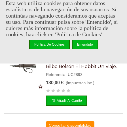
Referencia: UC3042
Esta web utiliza cookies para obtener datos
estadísticos de la navegación de sus usuarios. Si
329,95 €
(impuestos inc.)
continúas navegando consideramos que aceptas
su uso. Para continuar pulsa sobre 'Entendido', si
quieres más información sobre la política de
Añadir Al Carrito
cookies, haz click en 'Política de Cookies'.
Política De Cookies
Entendido
Consultar disponibilidad
Vaina Para La Espada Dardo De
Bilbo Bolsón El Hobbit:Un Viaje...
Referencia: UC2893
130,00 €
(impuestos inc.)
Añadir Al Carrito
Consultar disponibilidad