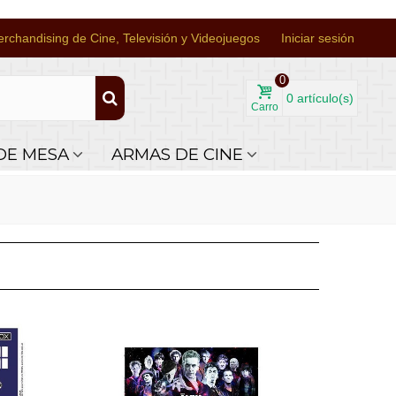
rchandising de Cine, Televisión y Videojuegos
Iniciar sesión
0
0
artículo(s)
Carro
DE MESA
ARMAS DE CINE