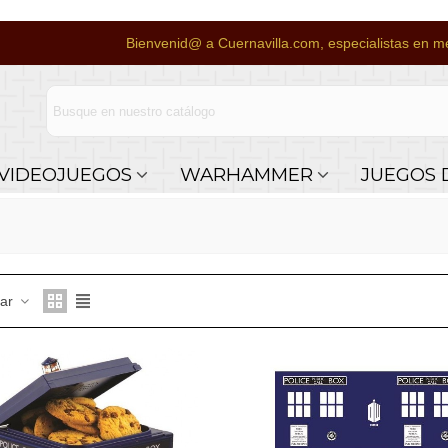
Bienvenid@ a Cuernavilla.com, especialistas en me
VIDEOJUEGOS
WARHAMMER
JUEGOS 
nar