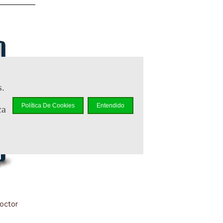
s.
Política De Cookies
Entendido
ca
octor