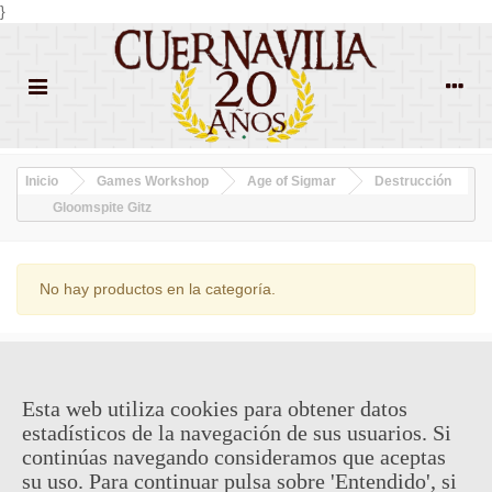
}
Inicio
Games Workshop
Age of Sigmar
Destrucción
Gloomspite Gitz
No hay productos en la categoría.
¿QUIENES SOMOS?
Esta web utiliza cookies para obtener datos
ENVÍOS Y DEVOLUCIONES
estadísticos de la navegación de sus usuarios. Si
continúas navegando consideramos que aceptas
CONTACTO
su uso. Para continuar pulsa sobre 'Entendido', si