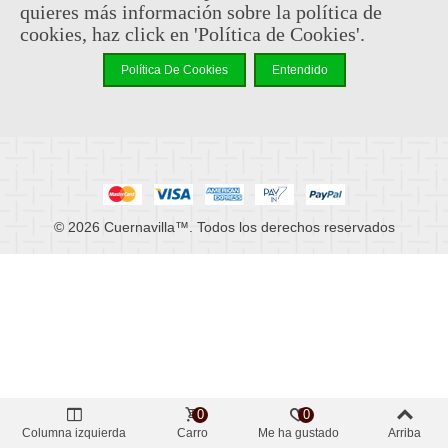
quieres más información sobre la política de
MI CUENTA
cookies, haz click en 'Política de Cookies'.
Política De Cookies
Entendido
NEWSLETTER
NUESTRAS REDES SOCIALES
© 2026 Cuernavilla™. Todos los derechos reservados
0
0
Columna izquierda
Carro
Me ha gustado
Arriba