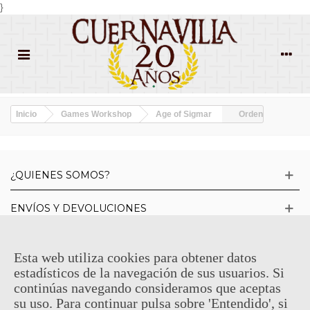
}
Inicio
Games Workshop
Age of Sigmar
Orden
¿QUIENES SOMOS?
ENVÍOS Y DEVOLUCIONES
CONTACTO
Esta web utiliza cookies para obtener datos
estadísticos de la navegación de sus usuarios. Si
continúas navegando consideramos que aceptas
INFORMACIÓN
su uso. Para continuar pulsa sobre 'Entendido', si