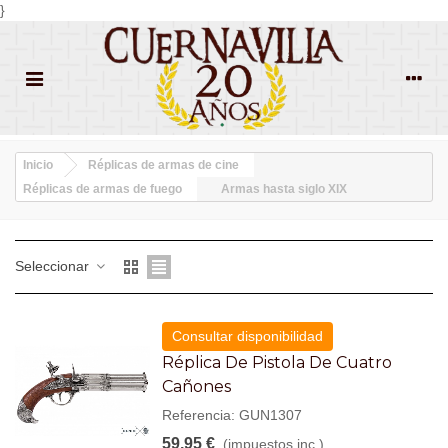
}
Inicio
Réplicas de armas de cine
Réplicas de armas de fuego
Armas hasta siglo XIX
Seleccionar
Consultar disponibilidad
Réplica De Pistola De Cuatro
Cañones
Referencia: GUN1307
59,95 €
(impuestos inc.)