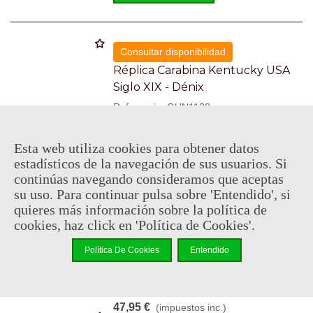
Consultar disponibilidad
Réplica Carabina Kentucky USA
Siglo XIX - Dénix
Referencia: GUN1138
151,95 €
(impuestos inc.)
Esta web utiliza cookies para obtener datos
estadísticos de la navegación de sus usuarios. Si
Añadir Al Carrito
continúas navegando consideramos que aceptas
su uso. Para continuar pulsa sobre 'Entendido', si
quieres más información sobre la política de
cookies, haz click en 'Política de Cookies'.
Consultar disponibilidad
Pistola De Chispa Brescia (Italia)
Política De Cookies
Entendido
1825 - Dénix
Referencia: GUND1013G
47,95 €
(impuestos inc.)