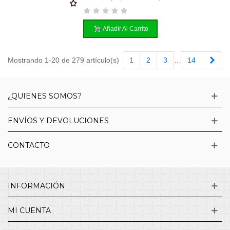
Añadir Al Carrito
Sigu
Mostrando 1-20 de 279 artículo(s)
1
2
3
…
14
¿QUIENES SOMOS?
ENVÍOS Y DEVOLUCIONES
CONTACTO
INFORMACIÓN
MI CUENTA