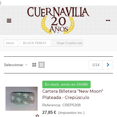
}
Inicio
BLACK FRIDAY
Saga Crepúsculo
Sigu
Seleccionar
1/14
En stock, envío en 24/48h
Cartera Billetera "New Moon"
Plateada - Crepúsculo
Referencia: CREP5308
27,85 €
(impuestos inc.)