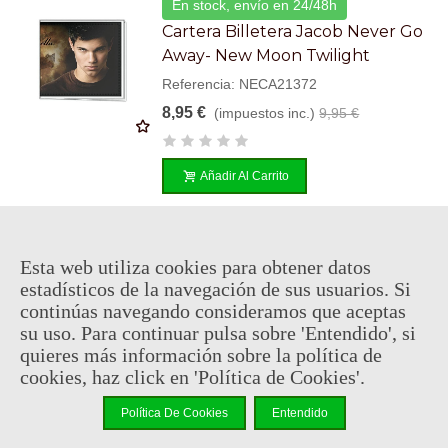
En stock, envío en 24/48h
Cartera Billetera Jacob Never Go
Away- New Moon Twilight
Referencia: NECA21372
8,95 €
(impuestos inc.)
9,95 €
Añadir Al Carrito
En stock, envío en 24/48h
Esta web utiliza cookies para obtener datos
estadísticos de la navegación de sus usuarios. Si
Cartera Billetera Without You-
continúas navegando consideramos que aceptas
Luna Nueva New Moon Twilight
su uso. Para continuar pulsa sobre 'Entendido', si
Referencia: NECA21375
quieres más información sobre la política de
8,95 €
(impuestos inc.)
9,95 €
cookies, haz click en 'Política de Cookies'.
Política De Cookies
Entendido
Añadir Al Carrito