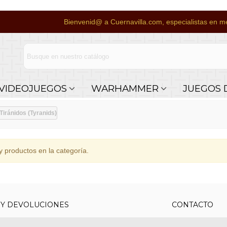
Bienvenid@ a Cuernavilla.com, especialistas en me
VIDEOJUEGOS
WARHAMMER
JUEGOS 
Tiránidos (Tyranids)
 productos en la categoría.
 Y DEVOLUCIONES
CONTACTO
uy económicos en 24h a través de diversos
Teléfono y What