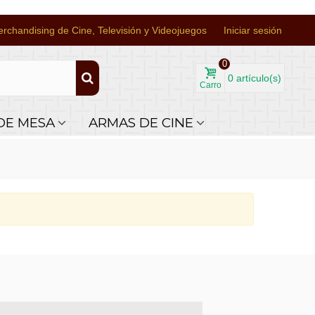
rchandising de Cine, Televisión y Videojuegos
Iniciar sesión
0
0
artículo(s)
Carro
DE MESA
ARMAS DE CINE
sapp +34 644 110 737