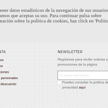
stas, entrega de lunes a viernes no festivos, si
email: atenciona
el pedido antes de las 14:00h te llegará al día
ener datos estadísticos de la navegación de sus usuario
 laborable!
amos que aceptas su uso. Para continuar pulsa sobre
puedes seleccionar envío económico en 24-72h
mación sobre la política de cookies, haz click en 'Políti
s grátis
para pedidos de más de 75 €. (*)
 condiciones.
NTA
NEWSLETTER
Regístrese para recibir noticias y
dos
promociones de la página
os
ciones
 personales
Puedes consultar la política d
s descuento
privacidad
aquí