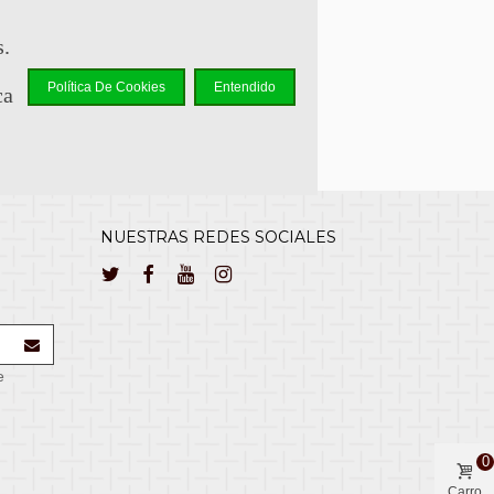
lcliente@cuernavilla.com
s.
Política De Cookies
Entendido
ca
NUESTRAS REDES SOCIALES
e
0
Carro