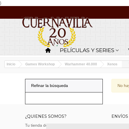
}
PELÍCULAS Y SERIES
Inicio
Games Workshop
Warhammer 40.000
Xenos
Refinar la búsqueda
No hay
¿QUIENES SOMOS?
ENVÍOS
Tu tienda de merchandising, artículos de
Envíos m