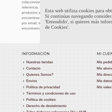
coleccionismo y réplicas históricas de
transporti
referencia, tenemos una gran variedad de
realizas 
Esta web utiliza cookies para obt
productos a los mejores precios. Si no
siguiente
Si continúas navegando consider
encuentras lo que buscas, danos un toque
También 
'Entendido', si quieres más infor
por email, teléfono o Whatsapp y te lo
con
porte
de Cookies'.
encontramos!
consultar
INFORMACIÓN
MI CUE
Nuestras tiendas
Mis pedi
Contacto
Mis abon
Quienes Somos?
Mis direc
Envíos
Mis datos
Política de privacidad
Mis vale
Términos y condiciones de uso
Política de cookies
Derecho de desistimiento