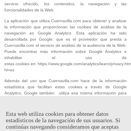
servicio ofrecido, los contenidos, la navegación y las
funcionalidades de la Web.
La aplicación que utiliza Cuernavilla.com para obtener y analizar
la información que proporcionan las cookies de análisis de la
navegación es Google Analytics. Esta aplicación ha sido
desarrollada por Google, que es el proveedor que presta a
Cuernavilla.com el servicio de análisis de la audiencia de la Web.
Puede encontrar más información sobre Google Analytics e
inhabilitar el uso de
estas cookies en: https://www.google.com/analytics/learn/privacy.ht
hl=es
Además del uso que Cuernavilla.com hace de la información
estadística que facilitan estas cookies a través de Google
Analytics, Google también utiliza esa misma información para
mejorar sus propios servicios y ofrecer servicios a otras
empresas. Puede conocer más detalles sobre las finalidades para
las cuales Google utiliza dicha información haciendo clic en el
Esta web utiliza cookies para obtener datos
enlace del párrafo anterior. Cuernavilla.com declina cualquier tipo
estadísticos de la navegación de sus usuarios. Si
de responsabilidad por el uso que Google haga de esta
continúas navegando consideramos que aceptas
información.