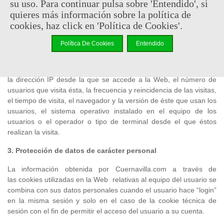
su uso. Para continuar pulsa sobre 'Entendido', si
quieres más información sobre la política de
La herramienta Google Analytics no obtiene datos de los nombres
cookies, haz click en 'Política de Cookies'.
o apellidos de los usuarios ni de la concreta dirección física desde
donde se conectan ni cualquier otro dato personal de éstos. La
Política De Cookies
Entendido
información que se obtiene a través de esta herramienta está
relacionada únicamente con datos agregados y anónimos tales
como el número de páginas vistas, la zona geográfica asignada a
la dirección IP desde la que se accede a la Web, el número de
usuarios que visita ésta, la frecuencia y reincidencia de las visitas,
el tiempo de visita, el navegador y la versión de éste que usan los
usuarios, el sistema operativo instalado en el equipo de los
usuarios o el operador o tipo de terminal desde el que éstos
realizan la visita.
3. Protección de datos de carácter personal
La información obtenida por Cuernavilla.com a través de
las cookies utilizadas en la Web relativas al equipo del usuario se
combina con sus datos personales cuando el usuario hace “login”
en la misma sesión y solo en el caso de la cookie técnica de
sesión con el fin de permitir el acceso del usuario a su cuenta.