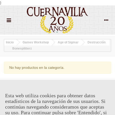
}
Inicio
Games Workshop
Age of Sigmar
Destrucción
Bonesplitterz
No hay productos en la categoría.
¿QUIENES SOMOS?
Esta web utiliza cookies para obtener datos
ENVÍOS Y DEVOLUCIONES
estadísticos de la navegación de sus usuarios. Si
continúas navegando consideramos que aceptas
CONTACTO
su uso. Para continuar pulsa sobre 'Entendido', si