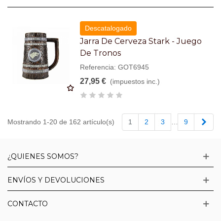
Descatalogado
Jarra De Cerveza Stark - Juego
De Tronos
Referencia: GOT6945
27,95 €
(impuestos inc.)
Sigu
Mostrando 1-20 de 162 artículo(s)
1
2
3
…
9
¿QUIENES SOMOS?
ENVÍOS Y DEVOLUCIONES
CONTACTO