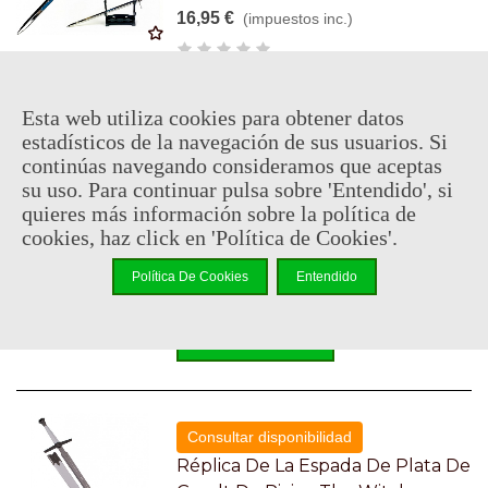
16,95 €
(impuestos inc.)
Añadir Al Carrito
Esta web utiliza cookies para obtener datos
estadísticos de la navegación de sus usuarios. Si
continúas navegando consideramos que aceptas
En stock, envío en 24 horas
su uso. Para continuar pulsa sobre 'Entendido', si
Llavero YOU DIED - Dark Souls
quieres más información sobre la política de
cookies, haz click en 'Política de Cookies'.
Referencia: GAM7236
6,95 €
(impuestos inc.)
Política De Cookies
Entendido
Añadir Al Carrito
Consultar disponibilidad
Réplica De La Espada De Plata De