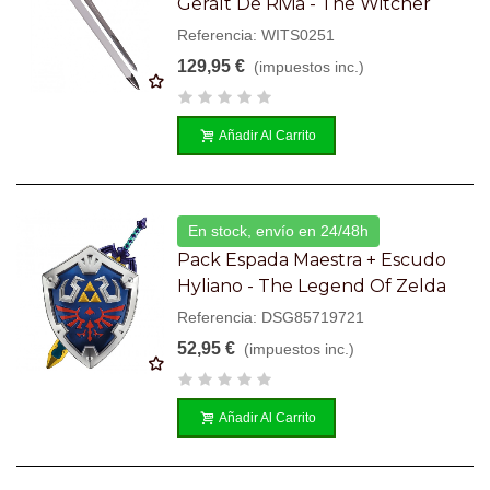
Geralt De Rivia - The Witcher
Referencia: WITS0251
129,95 €
(impuestos inc.)
Añadir Al Carrito
En stock, envío en 24/48h
Pack Espada Maestra + Escudo
Hyliano - The Legend Of Zelda
Referencia: DSG85719721
52,95 €
(impuestos inc.)
Añadir Al Carrito