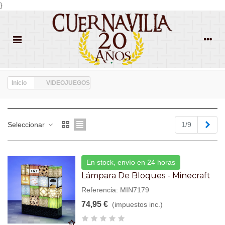
}
Inicio
VIDEOJUEGOS
Sigu
Seleccionar
1/9
En stock, envío en 24 horas
Lámpara De Bloques - Minecraft
Referencia: MIN7179
74,95 €
(impuestos inc.)