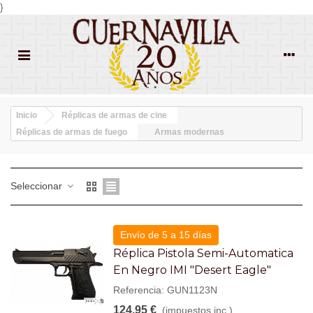
}
Inicio
Réplicas de armas de cine
Réplicas de armas de fuego
Armas modernas
Seleccionar
Envío de 5 a 15 días
Réplica Pistola Semi-Automatica
En Negro IMI "Desert Eagle"
Referencia: GUN1123N
124,95 €
(impuestos inc.)