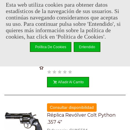
Esta web utiliza cookies para obtener datos
Añadir Al Carrito
estadísticos de la navegación de sus usuarios. Si
continúas navegando consideramos que aceptas
su uso. Para continuar pulsa sobre 'Entendido', si
quieres más información sobre la política de
Consultar disponibilidad
cookies, haz click en 'Política de Cookies'.
Réplica Revólver Colt Python
.357 2"
Política De Cookies
Entendido
Referencia: GUND1062
91,95 €
(impuestos inc.)
Añadir Al Carrito
Consultar disponibilidad
Réplica Revólver Colt Python
.357 4"