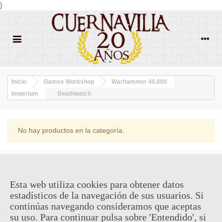
}
Inicio
Games Workshop
Warhammer 40.000
Imperium
Deathwatch
No hay productos en la categoría.
¿QUIENES SOMOS?
Esta web utiliza cookies para obtener datos
ENVÍOS Y DEVOLUCIONES
estadísticos de la navegación de sus usuarios. Si
continúas navegando consideramos que aceptas
CONTACTO
su uso. Para continuar pulsa sobre 'Entendido', si