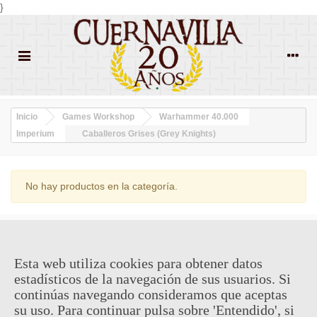
}
Inicio
Games Workshop
Warhammer 40.000
Imperium
Caballeros Grises (Grey Knights)
No hay productos en la categoría.
¿QUIENES SOMOS?
Esta web utiliza cookies para obtener datos
ENVÍOS Y DEVOLUCIONES
estadísticos de la navegación de sus usuarios. Si
continúas navegando consideramos que aceptas
CONTACTO
su uso. Para continuar pulsa sobre 'Entendido', si