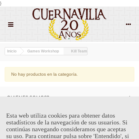
}
Inicio
Games Workshop
Kill Team
No hay productos en la categoría.
¿QUIENES SOMOS?
ENVÍOS Y DEVOLUCIONES
Esta web utiliza cookies para obtener datos
estadísticos de la navegación de sus usuarios. Si
CONTACTO
continúas navegando consideramos que aceptas
su uso. Para continuar pulsa sobre 'Entendido', si