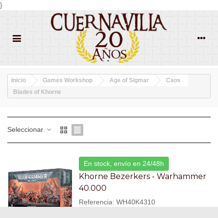
}
Inicio
Games Workshop
Age of Sigmar
Caos
Blades of Khorne
Seleccionar
En stock, envío en 24/48h
Khorne Bezerkers - Warhammer
40.000
Referencia: WH40K4310
46,75 €
(impuestos inc.)
55,00 €