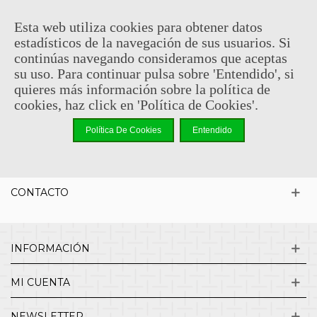
Esta web utiliza cookies para obtener datos
estadísticos de la navegación de sus usuarios. Si
Añadir Al Carrito
continúas navegando consideramos que aceptas
su uso. Para continuar pulsa sobre 'Entendido', si
Mostrando 1-1 de 1 artículo(s)
quieres más información sobre la política de
cookies, haz click en 'Política de Cookies'.
¿QUIENES SOMOS?
Política De Cookies
Entendido
ENVÍOS Y DEVOLUCIONES
CONTACTO
INFORMACIÓN
MI CUENTA
NEWSLETTER