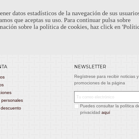
stas, entrega de lunes a viernes no festivos, si
email: atenciona
el pedido antes de las 14:00h te llegará al día
ener datos estadísticos de la navegación de sus usuario
 laborable!
amos que aceptas su uso. Para continuar pulsa sobre
puedes seleccionar envío económico en 24-72h
mación sobre la política de cookies, haz click en 'Políti
s grátis
para pedidos de más de 75 €. (*)
 condiciones.
NTA
NEWSLETTER
Regístrese para recibir noticias y
dos
promociones de la página
os
ciones
 personales
Puedes consultar la política d
s descuento
privacidad
aquí