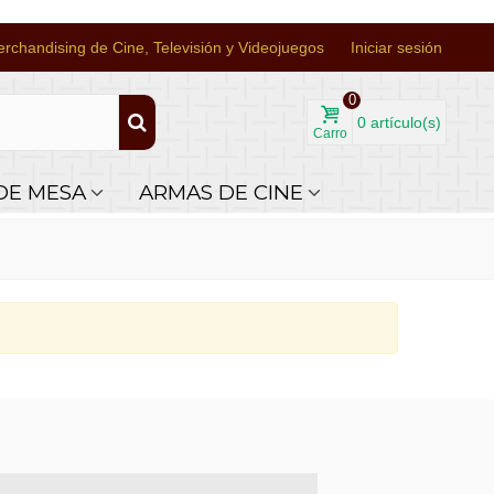
rchandising de Cine, Televisión y Videojuegos
Iniciar sesión
0
0
artículo(s)
Carro
DE MESA
ARMAS DE CINE
sapp +34 644 110 737