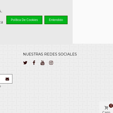
lcliente@cuernavilla.com
s.
Política De Cookies
Entendido
ca
NUESTRAS REDES SOCIALES
e
0
Carro