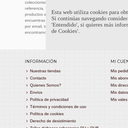
coleccionismo y réplicas históricas de
transporti
referencia, tenemos una gran variedad de
realizas 
Esta web utiliza cookies para obt
productos a los mejores precios. Si no
siguiente
Si continúas navegando consider
encuentras lo que buscas, danos un toque
También 
'Entendido', si quieres más infor
por email, teléfono o Whatsapp y te lo
con
porte
de Cookies'.
encontramos!
consultar
INFORMACIÓN
MI CUE
Nuestras tiendas
Mis pedi
Contacto
Mis abon
Quienes Somos?
Mis direc
Envíos
Mis datos
Política de privacidad
Mis vale
Términos y condiciones de uso
Política de cookies
Derecho de desistimiento