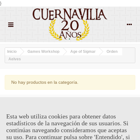
}
Inicio
Games Workshop
Age of Sigmar
Orden
Aelves
No hay productos en la categoría.
¿QUIENES SOMOS?
Esta web utiliza cookies para obtener datos
ENVÍOS Y DEVOLUCIONES
estadísticos de la navegación de sus usuarios. Si
continúas navegando consideramos que aceptas
CONTACTO
su uso. Para continuar pulsa sobre 'Entendido', si