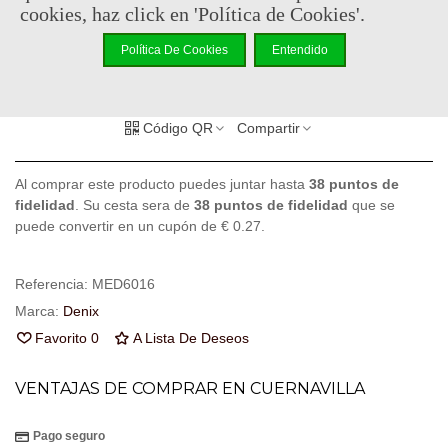
Consultar disponibilidad
cookies, haz click en 'Política de Cookies'.
-
+
Política De Cookies
Entendido
Añadir Al Carrito
Código QR
Compartir
Al comprar este producto puedes juntar hasta
38
puntos de
fidelidad
. Su cesta sera de
38
puntos de fidelidad
que se
puede convertir en un cupón de
€ 0.27
.
Referencia:
MED6016
Marca:
Denix
Favorito
0
A Lista De Deseos
VENTAJAS DE COMPRAR EN CUERNAVILLA
Pago seguro