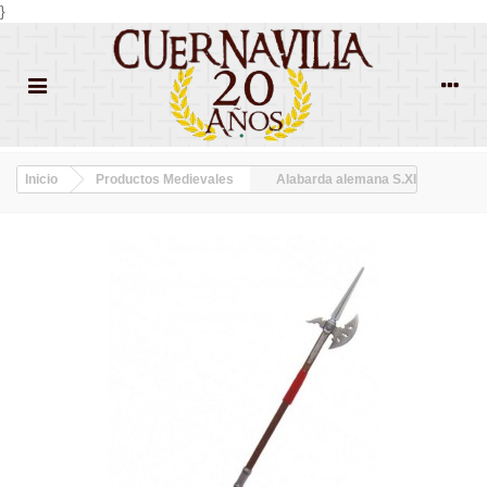
}
Inicio
Productos Medievales
Alabarda alemana S.XI