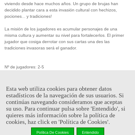
viviendo desde hace muchos años. Un grupo de brujas han
decidido plantar cara a esta invasión cultural con hechizos,
pociones... y tradiciones!
La misión de los jugadores es acumular personajes de una
misma cultura y aumentar su nivel para fortalecerlos. El primer
jugador que cosiga derrotar con sus cartas una des las
tradiciones invasoras será el ganador.
Nº de jugadores: 2-5
Tiempo medio de juego: 20-40 min.
Edad recomendada: 10+
Esta web utiliza cookies para obtener datos
estadísticos de la navegación de sus usuarios. Si
16,95 €
continúas navegando consideramos que aceptas
(impuestos inc.)
18,95 €
su uso. Para continuar pulsa sobre 'Entendido', si
quieres más información sobre la política de
En stock, envío en 24/48h
cookies, haz click en 'Política de Cookies'.
-
+
Política De Cookies
Entendido