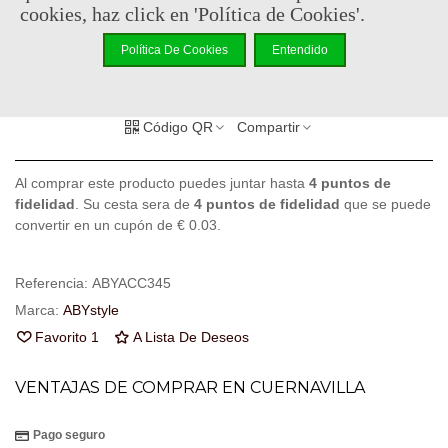
En stock, envío en 24/48h
cookies, haz click en 'Política de Cookies'.
-
+
Política De Cookies
Entendido
Añadir Al Carrito
Código QR
Compartir
Al comprar este producto puedes juntar hasta
4
puntos de
fidelidad
. Su cesta sera de
4
puntos de fidelidad
que se puede
convertir en un cupón de
€ 0.03
.
Referencia:
ABYACC345
Marca:
ABYstyle
Favorito
1
A Lista De Deseos
VENTAJAS DE COMPRAR EN CUERNAVILLA
Pago seguro