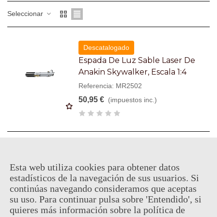
Seleccionar
Descatalogado
Espada De Luz Sable Laser De
Anakin Skywalker, Escala 1:4
Referencia: MR2502
50,95 €
(impuestos inc.)
Descatalogado
Sable De Luz Del Maestro Yoda
Esta web utiliza cookies para obtener datos
Llavero Linterna LED (18cms)
estadísticos de la navegación de sus usuarios. Si
continúas navegando consideramos que aceptas
Referencia: SW-613
su uso. Para continuar pulsa sobre 'Entendido', si
11,95 €
(impuestos inc.)
quieres más información sobre la política de