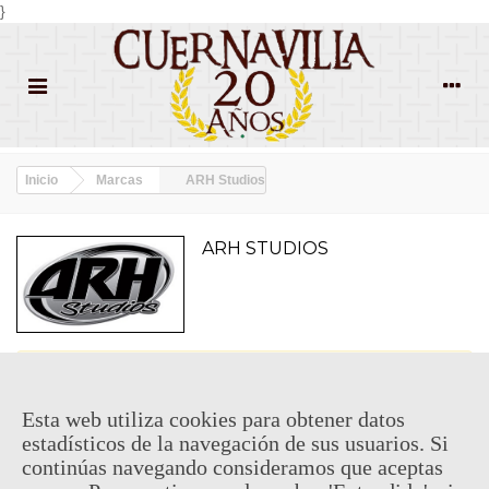
}
Inicio
Marcas
ARH Studios
ARH STUDIOS
No hay productos en la categoría.
Esta web utiliza cookies para obtener datos
estadísticos de la navegación de sus usuarios. Si
¿QUIENES SOMOS?
continúas navegando consideramos que aceptas