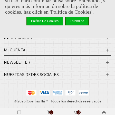
su uso. Para continuar pulsa sobre 'Entendido', si
ENVÍOS Y DEVOLUCIONES
quieres más información sobre la política de
cookies, haz click en 'Política de Cookies'.
CONTACTO
Política De Cookies
Entendido
INFORMACIÓN
MI CUENTA
NEWSLETTER
NUESTRAS REDES SOCIALES
© 2026 Cuernavilla™. Todos los derechos reservados
0
0