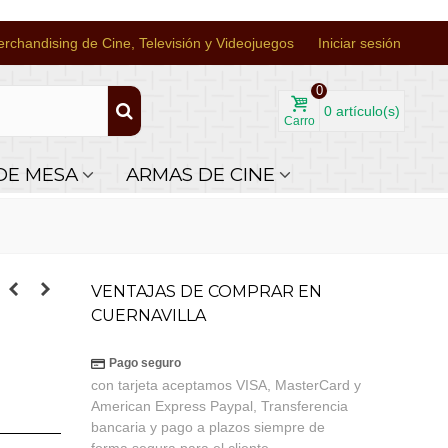
rchandising de Cine, Televisión y Videojuegos
Iniciar sesión
0
0
artículo(s)
Carro
DE MESA
ARMAS DE CINE
VENTAJAS DE COMPRAR EN
CUERNAVILLA
Pago seguro
con tarjeta aceptamos VISA, MasterCard y
American Express Paypal, Transferencia
bancaria y pago a plazos siempre de