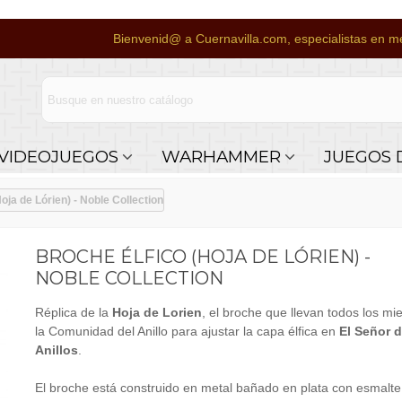
Bienvenid@ a Cuernavilla.com, especialistas en me
VIDEOJUEGOS
WARHAMMER
JUEGOS 
oja de Lórien) - Noble Collection
BROCHE ÉLFICO (HOJA DE LÓRIEN) -
NOBLE COLLECTION
Réplica de la
Hoja de Lorien
, el broche que llevan todos los m
la Comunidad del Anillo para ajustar la capa élfica en
El Señor d
Anillos
.
El broche está construido en metal bañado en plata con esmalte