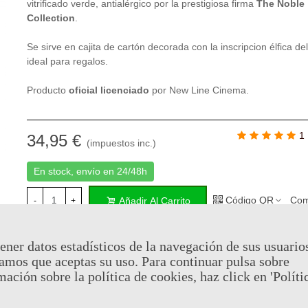
vitrificado verde, antialérgico por la prestigiosa firma
The Noble
Collection
.
Se sirve en cajita de cartón decorada con la inscripcion élfica del 
ideal para regalos.
Producto
oficial
licenciado
por New Line Cinema.
1
34,95 €
(impuestos inc.)
En stock, envío en 24/48h
Código QR
Com
Añadir Al Carrito
-
+
ener datos estadísticos de la navegación de sus usuario
Al comprar este producto puedes juntar hasta
17
puntos de fid
amos que aceptas su uso. Para continuar pulsa sobre
Su cesta sera de
17
puntos de fidelidad
que se puede converti
mación sobre la política de cookies, haz click en 'Políti
cupón de
€ 0.12
.