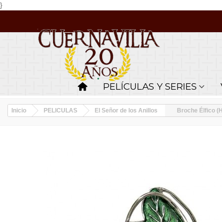
}
PELÍCULAS Y SERIES
Inicio
PELICULAS
El Señor de los Anillos
Broche Élfico (H