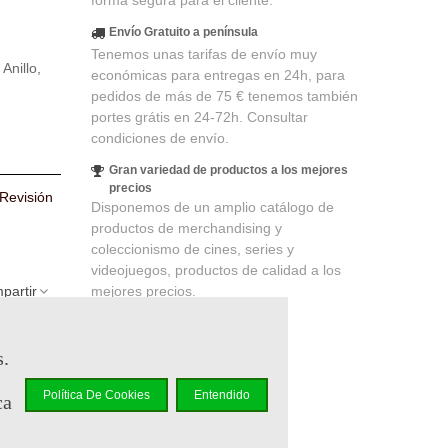
forma segura para el cliente.
Envío Gratuito a península
Tenemos unas tarifas de envío muy
Anillo,
económicas para entregas en 24h, para
pedidos de más de 75 € tenemos también
portes grátis en 24-72h. Consultar
condiciones de envío.
Gran variedad de productos a los mejores
precios
 Revisión
Disponemos de un amplio catálogo de
productos de merchandising y
coleccionismo de cines, series y
videojuegos, productos de calidad a los
mejores precios.
partir
s.
elidad
.
r en un
Política De Cookies
Entendido
ca