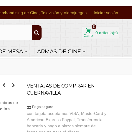
rchandising de Cine, Televisión y Videojuegos
Iniciar sesión
0
0
artículo(s)
Carro
DE MESA
ARMAS DE CINE
VENTAJAS DE COMPRAR EN
CUERNAVILLA
iembros de
Pago seguro
e los
con tarjeta aceptamos VISA, MasterCard y
American Express Paypal, Transferencia
bancaria y pago a plazos siempre de