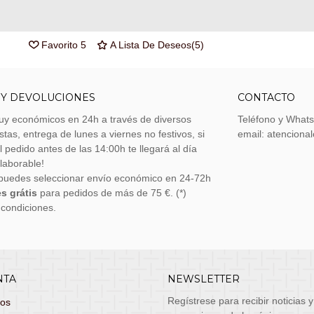
Referencia:
NN9831
Marca:
The Noble Collection
Favorito
5
A Lista De Deseos
(
5
)
 Y DEVOLUCIONES
CONTACTO
uy económicos en 24h a través de diversos
Teléfono y What
stas, entrega de lunes a viernes no festivos, si
email: atenciona
el pedido antes de las 14:00h te llegará al día
 laborable!
puedes seleccionar envío económico en 24-72h
s grátis
para pedidos de más de 75 €. (*)
 condiciones.
NTA
NEWSLETTER
Regístrese para recibir noticias y
dos