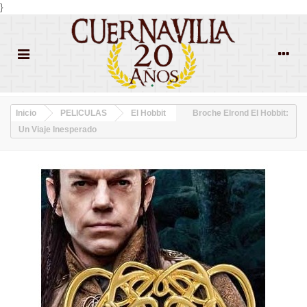
}
Inicio
PELICULAS
El Hobbit
Broche Elrond El Hobbit:
Un Viaje Inesperado