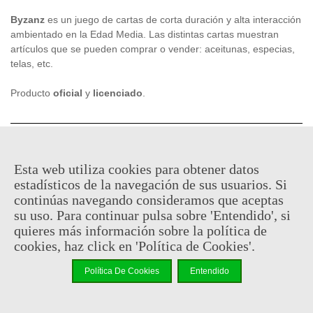
Byzanz
es un juego de cartas de corta duración y alta interacción
ambientado en la Edad Media. Las distintas cartas muestran
artículos que se pueden comprar o vender: aceitunas, especias,
telas, etc.
Producto
oficial
y
licenciado
.
14,95 €
(impuestos inc.)
16,95 €
Esta web utiliza cookies para obtener datos
Consultar disponibilidad
estadísticos de la navegación de sus usuarios. Si
continúas navegando consideramos que aceptas
-
+
su uso. Para continuar pulsa sobre 'Entendido', si
quieres más información sobre la política de
Añadir Al Carrito
cookies, haz click en 'Política de Cookies'.
Código QR
Compartir
Política De Cookies
Entendido
No hay puntos de recompensa para este producto porque ya hay