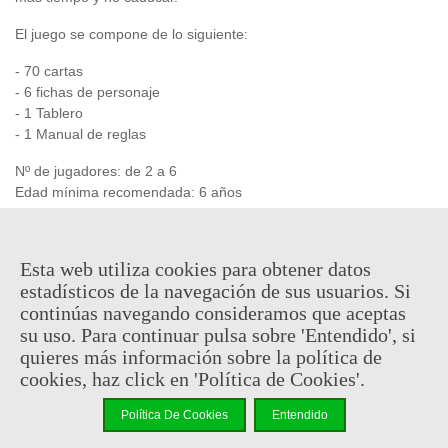
El juego se compone de lo siguiente:
- 70 cartas
- 6 fichas de personaje
- 1 Tablero
- 1 Manual de reglas
Nº de jugadores: de 2 a 6
Edad mínima recomendada: 6 años
14,95 €
Esta web utiliza cookies para obtener datos
(impuestos inc.)
estadísticos de la navegación de sus usuarios. Si
continúas navegando consideramos que aceptas
En stock, envío en 24/48h
su uso. Para continuar pulsa sobre 'Entendido', si
-
+
quieres más información sobre la política de
cookies, haz click en 'Política de Cookies'.
Añadir Al Carrito
Política De Cookies
Entendido
Código QR
Compartir