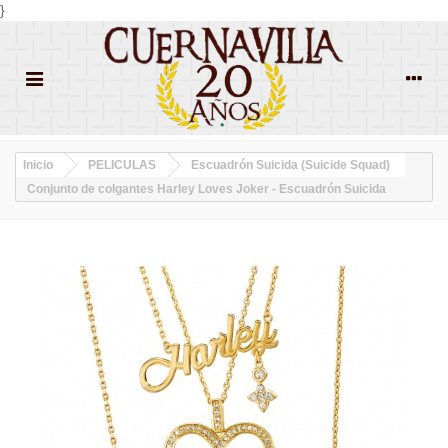
}
Inicio
PELICULAS
Escuadrón Suicida (Suicide Squad)
Conjunto de colgantes Harley Loves Joker - Escuadrón Suicida