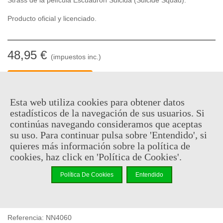
Producto oficial y licenciado.
48,95 €
(impuestos inc.)
Consultar disponibilidad
-
+
Esta web utiliza cookies para obtener datos
estadísticos de la navegación de sus usuarios. Si
Añadir Al Carrito
continúas navegando consideramos que aceptas
su uso. Para continuar pulsa sobre 'Entendido', si
Código QR
Compartir
quieres más información sobre la política de
cookies, haz click en 'Política de Cookies'.
Al comprar este producto puedes juntar hasta
24
puntos de
Política De Cookies
Entendido
fidelidad
. Su cesta sera de
24
puntos de fidelidad
que se
puede convertir en un cupón de
€ 0.17
.
Referencia:
NN4060