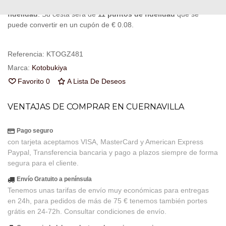
Al comprar este producto puedes juntar hasta
11
puntos de
fidelidad
. Su cesta sera de
11
puntos de fidelidad
que se
puede convertir en un cupón de
€ 0.08
.
Referencia:
KTOGZ481
Marca:
Kotobukiya
Favorito
0
A Lista De Deseos
VENTAJAS DE COMPRAR EN CUERNAVILLA
Pago seguro
con tarjeta aceptamos VISA, MasterCard y American Express
Paypal, Transferencia bancaria y pago a plazos siempre de forma
segura para el cliente.
Envío Gratuito a península
Tenemos unas tarifas de envío muy económicas para entregas
en 24h, para pedidos de más de 75 € tenemos también portes
grátis en 24-72h. Consultar condiciones de envío.