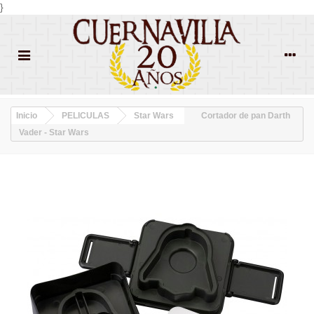
}
Inicio
PELICULAS
Star Wars
Cortador de pan Darth
Vader - Star Wars