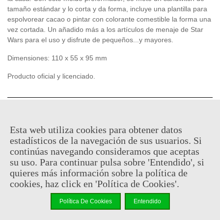
tamaño estándar y lo corta y da forma, incluye una plantilla para
espolvorear cacao o pintar con colorante comestible la forma una
vez cortada. Un añadido más a los artículos de menaje de Star
Wars para el uso y disfrute de pequeños...y mayores.
Dimensiones: 110 x 55 x 95 mm
Producto oficial y licenciado.
22,95 €
(impuestos inc.)
Esta web utiliza cookies para obtener datos
Consultar disponibilidad
estadísticos de la navegación de sus usuarios. Si
continúas navegando consideramos que aceptas
-
+
su uso. Para continuar pulsa sobre 'Entendido', si
quieres más información sobre la política de
Añadir Al Carrito
cookies, haz click en 'Política de Cookies'.
Código QR
Compartir
Política De Cookies
Entendido