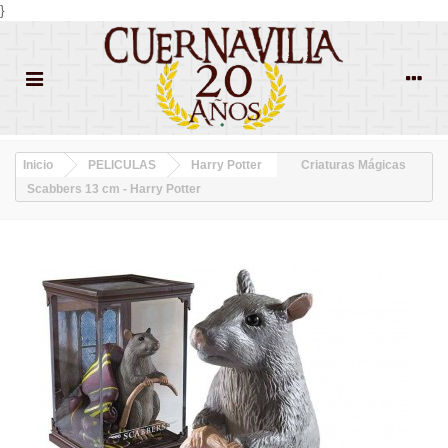
}
Inicio
PELICULAS
Harry Potter
Criaturas Mágicas
Scabbers 13 cm - Harry Potter