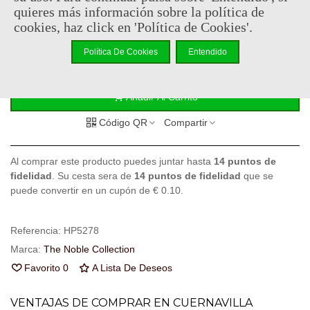
29,95 €
(impuestos inc.)
quieres más información sobre la política de
cookies, haz click en 'Política de Cookies'.
Consultar disponibilidad
Política De Cookies
Entendido
-
+
Añadir Al Carrito
Código QR
Compartir
Al comprar este producto puedes juntar hasta
14
puntos de
fidelidad
. Su cesta sera de
14
puntos de fidelidad
que se
puede convertir en un cupón de
€ 0.10
.
Referencia:
HP5278
Marca:
The Noble Collection
Favorito
0
A Lista De Deseos
VENTAJAS DE COMPRAR EN CUERNAVILLA