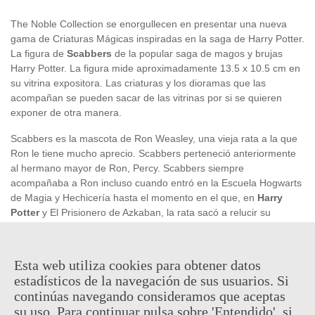
The Noble Collection se enorgullecen en presentar una nueva
gama de Criaturas Mágicas inspiradas en la saga de Harry Potter.
La figura de
Scabbers
de la popular saga de magos y brujas
Harry Potter. La figura mide aproximadamente 13.5 x 10.5 cm en
su vitrina expositora. Las criaturas y los dioramas que las
acompañan se pueden sacar de las vitrinas por si se quieren
exponer de otra manera.
Scabbers es la mascota de Ron Weasley, una vieja rata a la que
Ron le tiene mucho aprecio. Scabbers perteneció anteriormente
al hermano mayor de Ron, Percy. Scabbers siempre
acompañaba a Ron incluso cuando entró en la Escuela Hogwarts
de Magia y Hechicería hasta el momento en el que, en
Harry
Potter
y El Prisionero de Azkaban, la rata sacó a relucir su
auténtico ser... tendréis que leer el libro o ver la peli para saber a
qué nos referimos...
Esta web utiliza cookies para obtener datos
Producto
oficial
y
licenciado
.
estadísticos de la navegación de sus usuarios. Si
continúas navegando consideramos que aceptas
su uso. Para continuar pulsa sobre 'Entendido', si