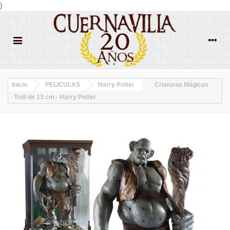
}
Inicio
PELICULAS
Harry Potter
Criaturas Mágicas
Troll de 13 cm - Harry Potter