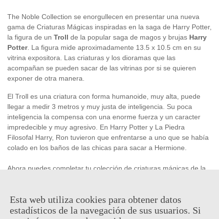
The Noble Collection se enorgullecen en presentar una nueva
gama de Criaturas Mágicas inspiradas en la saga de Harry Potter,
la figura de un
Troll
de la popular saga de magos y brujas
Harry
Potter
. La figura mide aproximadamente 13.5 x 10.5 cm en su
vitrina expositora. Las criaturas y los dioramas que las
acompañan se pueden sacar de las vitrinas por si se quieren
exponer de otra manera.
El Troll es una criatura con forma humanoide, muy alta, puede
llegar a medir 3 metros y muy justa de inteligencia. Su poca
inteligencia la compensa con una enorme fuerza y un caracter
impredecible y muy agresivo. En Harry Potter y La Piedra
Filosofal Harry, Ron tuvieron que enfrentarse a uno que se había
colado en los baños de las chicas para sacar a Hermione.
Ahora puedes completar tu colección de criaturas mágicas de la
saga Harry Potter con esta magnífica figura-diorama-vitrina del
Troll. Esta figura no puede faltar en tu vitrina con el resto de la
Esta web utiliza cookies para obtener datos
colección!
estadísticos de la navegación de sus usuarios. Si
Producto
oficial
y
licenciado
.