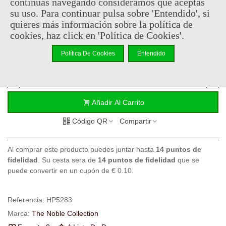
continúas navegando consideramos que aceptas
su uso. Para continuar pulsa sobre 'Entendido', si
quieres más información sobre la política de
29,95 €
cookies, haz click en 'Política de Cookies'.
(impuestos inc.)
Política De Cookies
Entendido
En stock, envío en 24/48h
-
+
Añadir Al Carrito
Código QR
Compartir
Al comprar este producto puedes juntar hasta
14
puntos de
fidelidad
. Su cesta sera de
14
puntos de fidelidad
que se
puede convertir en un cupón de
€ 0.10
.
Referencia:
HP5283
Marca:
The Noble Collection