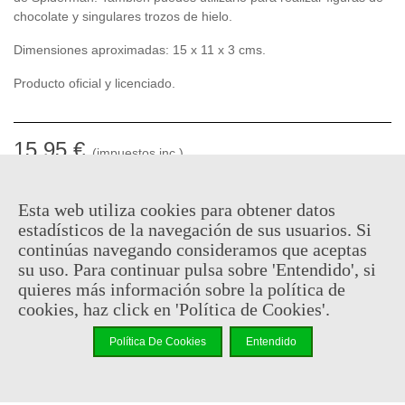
chocolate y singulares trozos de hielo.
Dimensiones aproximadas: 15 x 11 x 3 cms.
Producto oficial y licenciado.
15,95 €
(impuestos inc.)
En stock, envío en 24/48h
Esta web utiliza cookies para obtener datos
-
+
estadísticos de la navegación de sus usuarios. Si
continúas navegando consideramos que aceptas
su uso. Para continuar pulsa sobre 'Entendido', si
Añadir Al Carrito
quieres más información sobre la política de
Código QR
Compartir
cookies, haz click en 'Política de Cookies'.
Política De Cookies
Entendido
Al comprar este producto puedes juntar hasta
7
puntos de
fidelidad
. Su cesta sera de
7
puntos de fidelidad
que se puede
convertir en un cupón de
€ 0.05
.