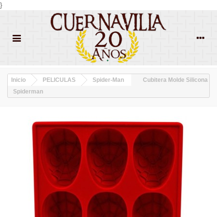
}
Inicio
PELICULAS
Spider-Man
Cubitera Molde Silicona
Spiderman