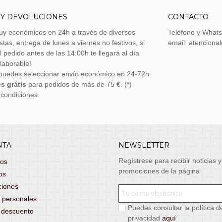
 Y DEVOLUCIONES
CONTACTO
uy económicos en 24h a través de diversos
Teléfono y What
stas, entrega de lunes a viernes no festivos, si
email: atenciona
el pedido antes de las 14:00h te llegará al día
 laborable!
puedes seleccionar envío económico en 24-72h
s grátis
para pedidos de más de 75 €. (*)
 condiciones.
NTA
NEWSLETTER
Regístrese para recibir noticias y
dos
promociones de la página
os
ciones
 personales
Puedes consultar la política d
s descuento
privacidad
aquí