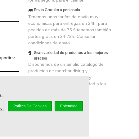
forma segura para el cliente.
Envío Gratuito a península
Tenemos unas tarifas de envío muy
económicas para entregas en 24h, para
pedidos de más de 75 € tenemos también
portes grátis en 24-72h. Consultar
condiciones de envío.
Gran variedad de productos a los mejores
partir
precios
Disponemos de un amplio catálogo de
productos de merchandising y
coleccionismo de cines, series y
elidad
.
videojuegos, productos de calidad a los
r en un
mejores precios.
s.
Política De Cookies
Entendido
ca