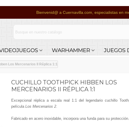
Bienvenid@ a Cuernavilla.com, especialistas en me
VIDEOJUEGOS
WARHAMMER
JUEGOS 
bben Los Mercenarios II Réplica 1:1
CUCHILLO TOOTHPICK HIBBEN LOS
MERCENARIOS II RÉPLICA 1:1
Excepcional réplica a escala real 1:1 del legendario cuchillo Tooth
película
Los Mercenarios 2
.
Fabricado en acero inoxidable, incorpora una funda para su protección