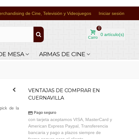
rchandising de Cine, Televisión y Videojuegos
Iniciar sesión
0
0
artículo(s)
Carro
DE MESA
ARMAS DE CINE
VENTAJAS DE COMPRAR EN
CUERNAVILLA
pick de la
Pago seguro
con tarjeta aceptamos VISA, MasterCard y
American Express Paypal, Transferencia
.
bancaria y pago a plazos siempre de