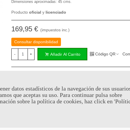
Dimensiones aproximadas: 45 cms.
Producto
oficial
y
licenciado
169,95 €
(impuestos inc.)
Consultar disponibilidad
Código QR
Com
Añadir Al Carrito
-
+
Al comprar este producto puedes juntar hasta
84
puntos de fid
Su cesta sera de
84
puntos de fidelidad
que se puede converti
cupón de
€ 0.59
.
ener datos estadísticos de la navegación de sus usuario
amos que aceptas su uso. Para continuar pulsa sobre
mación sobre la política de cookies, haz click en 'Políti
Referencia:
HIKN84081
Marca:
United Cutlery
Favorito
0
A Lista De Deseos