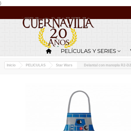
}
PELÍCULAS Y SERIES
Inicio
PELICULAS
Star Wars
Delantal con manopla R2-D2