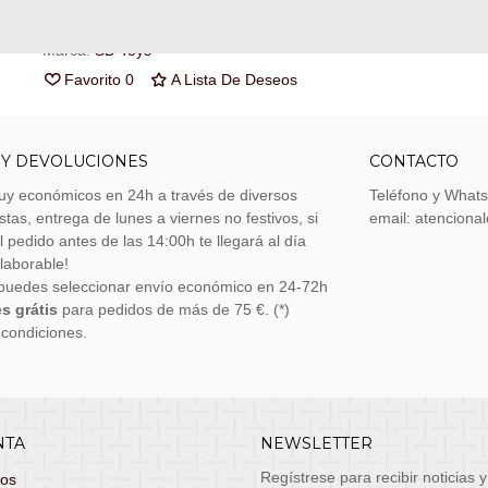
Referencia:
SW3694
Marca:
SD Toys
Favorito
0
A Lista De Deseos
 Y DEVOLUCIONES
CONTACTO
uy económicos en 24h a través de diversos
Teléfono y What
stas, entrega de lunes a viernes no festivos, si
email: atenciona
el pedido antes de las 14:00h te llegará al día
 laborable!
puedes seleccionar envío económico en 24-72h
s grátis
para pedidos de más de 75 €. (*)
 condiciones.
NTA
NEWSLETTER
Regístrese para recibir noticias y
dos