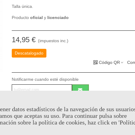
Talla única.
Producto
oficial
y
licenciado
14,95 €
(impuestos inc.)
Descatalogado
Código QR
Com
Notificarme cuando esté disponible
Puedes consultar la política de privacidad
aquí
ener datos estadísticos de la navegación de sus usuario
Al comprar este producto puedes juntar hasta
7
puntos de fide
amos que aceptas su uso. Para continuar pulsa sobre
cesta sera de
7
puntos de fidelidad
que se puede convertir en
mación sobre la política de cookies, haz click en 'Políti
de
€ 0.05
.