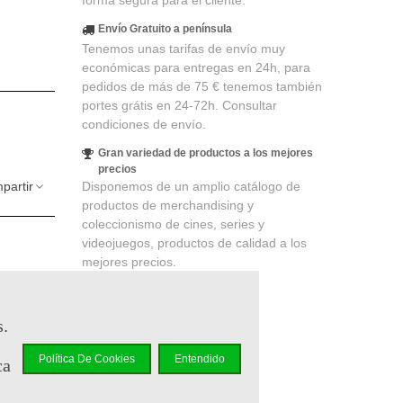
forma segura para el cliente.
Envío Gratuito a península
Tenemos unas tarifas de envío muy
económicas para entregas en 24h, para
pedidos de más de 75 € tenemos también
portes grátis en 24-72h. Consultar
condiciones de envío.
Gran variedad de productos a los mejores
precios
partir
Disponemos de un amplio catálogo de
productos de merchandising y
coleccionismo de cines, series y
videojuegos, productos de calidad a los
mejores precios.
s.
lidad
. Su
 un cupón
Política De Cookies
Entendido
ca