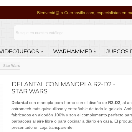
Bienvenid@ a Cuernavilla.com, especialistas en me
VIDEOJUEGOS
WARHAMMER
JUEGOS 
 - Star Wars
DELANTAL CON MANOPLA R2-D2 -
STAR WARS
Delantal
con manopla para horno con el diseño de
R2-D2
, al a
astromech más quisquilloso y entrañable de toda la galaxia. Am
fabricados en algodón 100% y son el complemento perfecto par
barbacoas al aire libre o para cocinar a diario en casa. El produ
presentado en caja transparente.