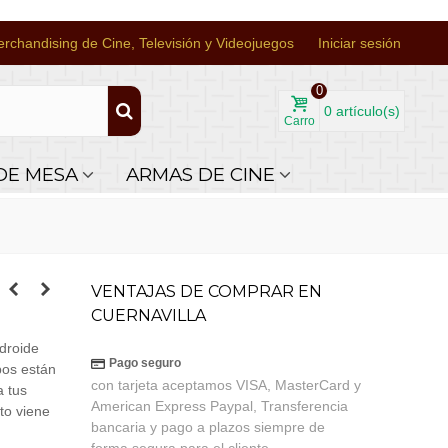
rchandising de Cine, Televisión y Videojuegos
Iniciar sesión
0
0
artículo(s)
Carro
DE MESA
ARMAS DE CINE
VENTAJAS DE COMPRAR EN
CUERNAVILLA
ndroide
Pago seguro
bos están
con tarjeta aceptamos VISA, MasterCard y
a tus
American Express Paypal, Transferencia
cto viene
bancaria y pago a plazos siempre de