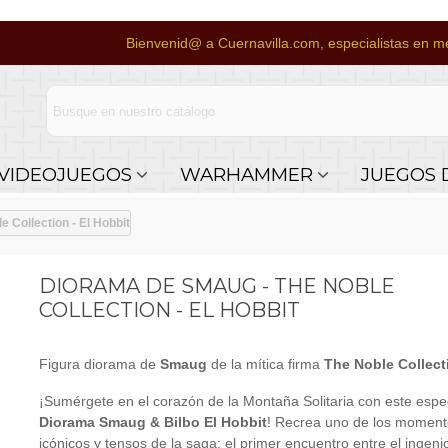
Bienvenid@ a Cuernavilla.com, especialistas en me
VIDEOJUEGOS
WARHAMMER
JUEGOS 
 Collection - El Hobbit
DIORAMA DE SMAUG - THE NOBLE
COLLECTION - EL HOBBIT
Figura diorama de
Smaug
de la mítica firma
The Noble Collect
¡Sumérgete en el corazón de la Montaña Solitaria con este espe
Diorama Smaug & Bilbo El Hobbit
! Recrea uno de los momen
icónicos y tensos de la saga: el primer encuentro entre el ingen