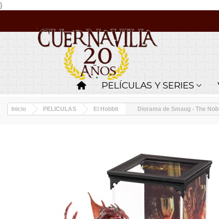
}
PELÍCULAS Y SERIES
Inicio
PELICULAS
El Hobbit
Diorama de Smaug - The Noble