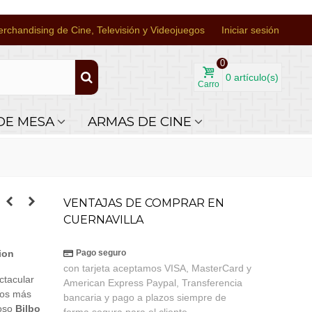
rchandising de Cine, Televisión y Videojuegos
Iniciar sesión
0
0
artículo(s)
Carro
DE MESA
ARMAS DE CINE
VENTAJAS DE COMPRAR EN
CUERNAVILLA
ion
Pago seguro
con tarjeta aceptamos VISA, MasterCard y
ctacular
American Express Paypal, Transferencia
tos más
bancaria y pago a plazos siempre de
ioso
Bilbo