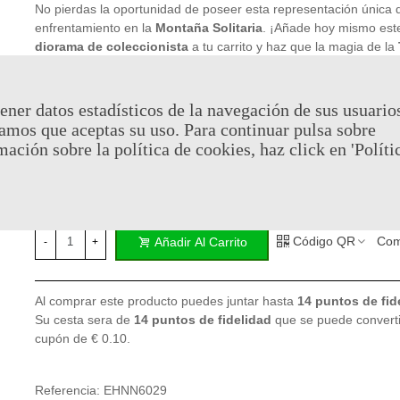
No pierdas la oportunidad de poseer esta representación única 
enfrentamiento en la
Montaña Solitaria
. ¡Añade hoy mismo est
diorama de coleccionista
a tu carrito y haz que la magia de la
Media
cobre vida en tu hogar!
Producto
oficial
y
licenciado
ener datos estadísticos de la navegación de sus usuario
amos que aceptas su uso. Para continuar pulsa sobre
mación sobre la política de cookies, haz click en 'Políti
29,95 €
(impuestos inc.)
En stock, envío en 24/48h
Código QR
Com
Añadir Al Carrito
-
+
Al comprar este producto puedes juntar hasta
14
puntos de fid
Su cesta sera de
14
puntos de fidelidad
que se puede converti
cupón de
€ 0.10
.
Referencia:
EHNN6029