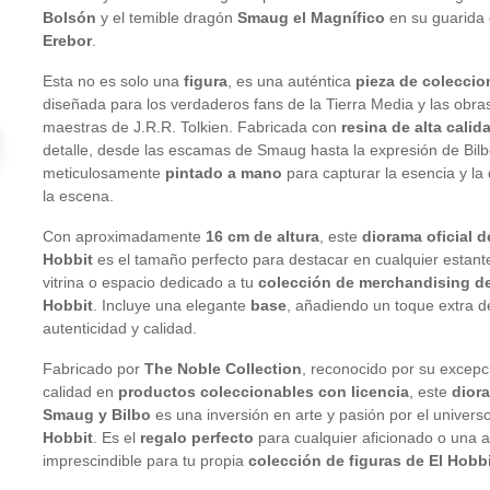
Bolsón
y el temible dragón
Smaug el Magnífico
en su guarida
Erebor
.
Esta no es solo una
figura
, es una auténtica
pieza de coleccio
diseñada para los verdaderos fans de la Tierra Media y las obra
maestras de J.R.R. Tolkien. Fabricada con
resina de alta calid
detalle, desde las escamas de Smaug hasta la expresión de Bilb
meticulosamente
pintado a mano
para capturar la esencia y l
la escena.
Con aproximadamente
16 cm de altura
, este
diorama oficial d
Hobbit
es el tamaño perfecto para destacar en cualquier estante
vitrina o espacio dedicado a tu
colección de merchandising de
Hobbit
. Incluye una elegante
base
, añadiendo un toque extra d
autenticidad y calidad.
Fabricado por
The Noble Collection
, reconocido por su excepc
calidad en
productos coleccionables con licencia
, este
dior
Smaug y Bilbo
es una inversión en arte y pasión por el univer
Hobbit
. Es el
regalo perfecto
para cualquier aficionado o una a
imprescindible para tu propia
colección de figuras de El Hobb