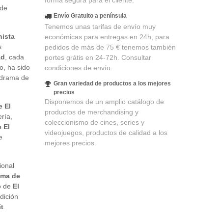
forma segura para el cliente.
 de
Envío Gratuito a península
Tenemos unas tarifas de envío muy
nista
económicas para entregas en 24h, para
s
pedidos de más de 75 € tenemos también
ad
, cada
portes grátis en 24-72h. Consultar
o, ha sido
condiciones de envío.
a drama de
Gran variedad de productos a los mejores
precios
Disponemos de un amplio catálogo de
e El
productos de merchandising y
ría,
coleccionismo de cines, series y
 El
videojuegos, productos de calidad a los
e
mejores precios.
ional
ama de
so de
El
dición
it
.