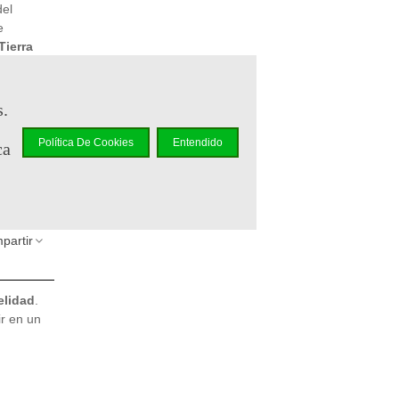
del
e
Tierra
s.
Política De Cookies
Entendido
ca
partir
elidad
.
r en un