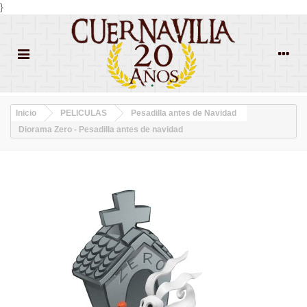
}
Inicio
PELICULAS
Pesadilla antes de Navidad
Diorama Zero - Pesadilla antes de navidad