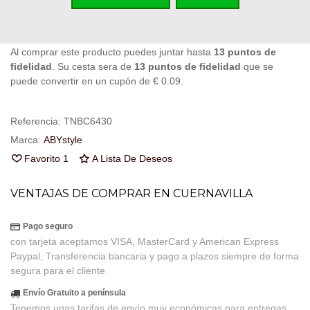
Código QR
Compartir
Al comprar este producto puedes juntar hasta
13
puntos de
fidelidad
. Su cesta sera de
13
puntos de fidelidad
que se
puede convertir en un cupón de
€ 0.09
.
Referencia:
TNBC6430
Marca:
ABYstyle
Favorito
1
A Lista De Deseos
VENTAJAS DE COMPRAR EN CUERNAVILLA
Pago seguro
con tarjeta aceptamos VISA, MasterCard y American Express
Paypal, Transferencia bancaria y pago a plazos siempre de forma
segura para el cliente.
Envío Gratuito a península
Tenemos unas tarifas de envío muy económicas para entregas