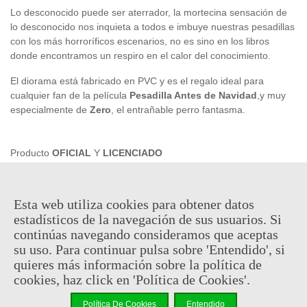
Lo desconocido puede ser aterrador, la mortecina sensación de
lo desconocido nos inquieta a todos e imbuye nuestras pesadillas
con los más horroríficos escenarios, no es sino en los libros
donde encontramos un respiro en el calor del conocimiento.
El diorama está fabricado en PVC y es el regalo ideal para
cualquier fan de la película
Pesadilla Antes de Navidad
,y muy
especialmente de
Zero
, el entrañable perro fantasma.
Producto
OFICIAL
Y
LICENCIADO
26,95 €
Esta web utiliza cookies para obtener datos
(impuestos inc.)
estadísticos de la navegación de sus usuarios. Si
continúas navegando consideramos que aceptas
En stock, envío en 24/48h
su uso. Para continuar pulsa sobre 'Entendido', si
-
+
quieres más información sobre la política de
cookies, haz click en 'Política de Cookies'.
Añadir Al Carrito
Política De Cookies
Entendido