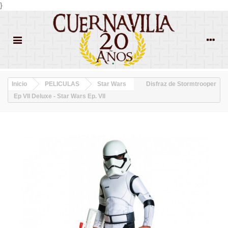
}
Inicio
PELICULAS
Star Wars
Disfraz de Stormtrooper
Ep VII Deluxe - Star Wars Ep. VII