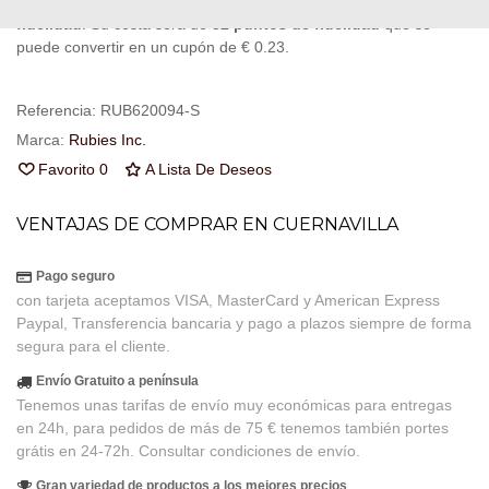
Al comprar este producto puedes juntar hasta
32
puntos de
fidelidad
. Su cesta sera de
32
puntos de fidelidad
que se
puede convertir en un cupón de
€ 0.23
.
Referencia:
RUB620094-S
Marca:
Rubies Inc.
Favorito
0
A Lista De Deseos
VENTAJAS DE COMPRAR EN CUERNAVILLA
Pago seguro
con tarjeta aceptamos VISA, MasterCard y American Express
Paypal, Transferencia bancaria y pago a plazos siempre de forma
segura para el cliente.
Envío Gratuito a península
Tenemos unas tarifas de envío muy económicas para entregas
en 24h, para pedidos de más de 75 € tenemos también portes
grátis en 24-72h. Consultar condiciones de envío.
Gran variedad de productos a los mejores precios