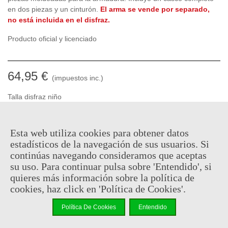
en dos piezas y un cinturón.
El arma se vende por separado,
no está incluida en el disfraz.
Producto oficial y licenciado
64,95 €
(impuestos inc.)
Talla disfraz niño
Esta web utiliza cookies para obtener datos
En stock, envío en 24/48h
estadísticos de la navegación de sus usuarios. Si
continúas navegando consideramos que aceptas
-
+
su uso. Para continuar pulsa sobre 'Entendido', si
quieres más información sobre la política de
Añadir Al Carrito
cookies, haz click en 'Política de Cookies'.
Código QR
Compartir
Política De Cookies
Entendido