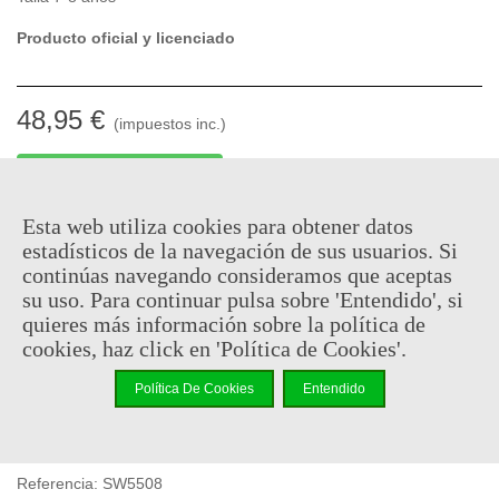
Producto oficial y licenciado
48,95 €
(impuestos inc.)
En stock, envío en 24/48h
-
+
Esta web utiliza cookies para obtener datos
estadísticos de la navegación de sus usuarios. Si
Añadir Al Carrito
continúas navegando consideramos que aceptas
su uso. Para continuar pulsa sobre 'Entendido', si
Código QR
Compartir
quieres más información sobre la política de
cookies, haz click en 'Política de Cookies'.
Al comprar este producto puedes juntar hasta
24
puntos de
Política De Cookies
Entendido
fidelidad
. Su cesta sera de
24
puntos de fidelidad
que se
puede convertir en un cupón de
€ 0.17
.
Referencia:
SW5508