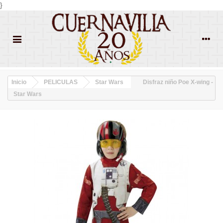
}
Inicio
PELICULAS
Star Wars
Disfraz niño Poe X-wing -
Star Wars