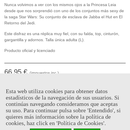
Nunca volvimos a ver con los mismos ojos a la Princesa Leia
desde que nos sorprendió con uno de los conjuntos más sexy de
la saga Star Wars: Su conjunto de esclava de Jabba el Hut en El
Retorno del Jedi.
Este disfraz es una réplica muy fiel, con su falda, top, cinturón,
gargantilla y adornos. Talla única adulta (L).
Producto oficial y licenciado
66,95 €
(impuestos inc.)
Talla
Esta web utiliza cookies para obtener datos
estadísticos de la navegación de sus usuarios. Si
continúas navegando consideramos que aceptas
Descatalogado
su uso. Para continuar pulsa sobre 'Entendido', si
Código QR
Compartir
quieres más información sobre la política de
cookies, haz click en 'Política de Cookies'.