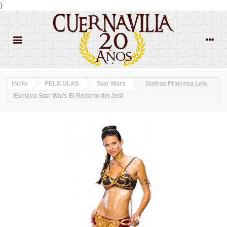
}
Inicio
PELICULAS
Star Wars
Disfraz Princesa Leia
Esclava Star Wars El Retorno del Jedi