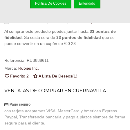
Notificarme cuando esté disponible
Política De Cookies
Entendido
Puedes consultar la política de privacidad
aquí
Al comprar este producto puedes juntar hasta
33
puntos de
fidelidad
. Su cesta sera de
33
puntos de fidelidad
que se
puede convertir en un cupón de
€ 0.23
.
Referencia:
RUB888611
Marca:
Rubies Inc.
Favorito
2
A Lista De Deseos
(
1
)
VENTAJAS DE COMPRAR EN CUERNAVILLA
Pago seguro
con tarjeta aceptamos VISA, MasterCard y American Express
Paypal, Transferencia bancaria y pago a plazos siempre de forma
segura para el cliente.