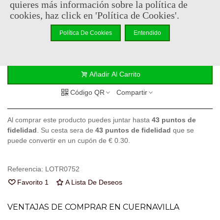
quieres más información sobre la política de
86,95 €
(impuestos inc.)
cookies, haz click en 'Política de Cookies'.
Consultar disponibilidad
Política De Cookies
Entendido
-
+
Añadir Al Carrito
Código QR
Compartir
Al comprar este producto puedes juntar hasta
43
puntos de
fidelidad
. Su cesta sera de
43
puntos de fidelidad
que se
puede convertir en un cupón de
€ 0.30
.
Referencia:
LOTR0752
Favorito
1
A Lista De Deseos
VENTAJAS DE COMPRAR EN CUERNAVILLA