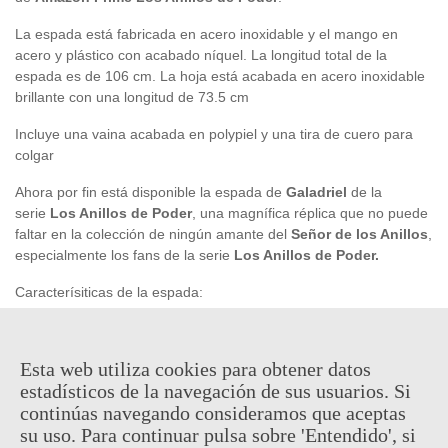
La espada está fabricada en acero inoxidable y el mango en
acero y plástico con acabado níquel. La longitud total de la
espada es de 106 cm. La hoja está acabada en acero inoxidable
brillante con una longitud de 73.5 cm
Incluye una vaina acabada en polypiel y una tira de cuero para
colgar
Ahora por fin está disponible la espada de
Galadriel
de la
serie
Los Anillos de Poder
, una magnífica réplica que no puede
faltar en la colección de ningún amante del
Señor de los Anillos
,
especialmente los fans de la serie
Los Anillos de Poder.
Caracterísiticas de la espada:
Longitud total: 106 cm
Grosor de hoja: 3.7 mm
Esta web utiliza cookies para obtener datos
Tamaño de la hoja: 73,5 cm
estadísticos de la navegación de sus usuarios. Si
Peso: 1.4 Kg
continúas navegando consideramos que aceptas
su uso. Para continuar pulsa sobre 'Entendido', si