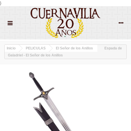
}
Inicio
PELICULAS
El Señor de los Anillos
Espada de
Galadriel - El Señor de los Anillos