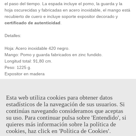
el paso del tiempo. La espada incluye el pomo, la guarda y la
hoja oscurecidas y fabricadas en acero inoxidable, el mango está
recubierto de cuero e incluye soporte expositor decorado y
certificado de autenticidad
.
Detalles:
Hoja: Acero inoxidable 420 negro.
Mango: Pomo y guarda fabricados en zinc fundido.
Longitud total: 91,80 cm.
Peso: 1225 g.
Expositor en madera
Producto
oficial y licenciado.
Esta web utiliza cookies para obtener datos
329,95 €
estadísticos de la navegación de sus usuarios. Si
(impuestos inc.)
continúas navegando consideramos que aceptas
su uso. Para continuar pulsa sobre 'Entendido', si
Consultar disponibilidad
quieres más información sobre la política de
-
+
cookies, haz click en 'Política de Cookies'.