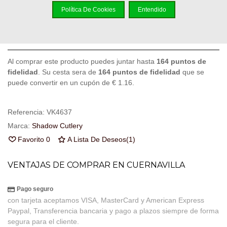
Política De Cookies
Entendido
Añadir Al Carrito
Código QR
Compartir
Al comprar este producto puedes juntar hasta
164
puntos de
fidelidad
. Su cesta sera de
164
puntos de fidelidad
que se
puede convertir en un cupón de
€ 1.16
.
Referencia:
VK4637
Marca:
Shadow Cutlery
Favorito
0
A Lista De Deseos
(
1
)
VENTAJAS DE COMPRAR EN CUERNAVILLA
Pago seguro
con tarjeta aceptamos VISA, MasterCard y American Express
Paypal, Transferencia bancaria y pago a plazos siempre de forma
segura para el cliente.