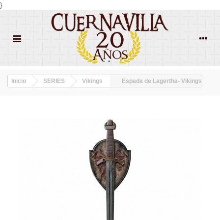
}
Inicio
SERIES
Vikings
Espada de Lagertha- Vikings