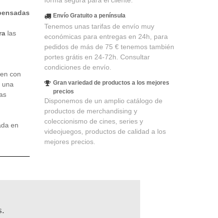
forma segura para el cliente.
pensadas
Envío Gratuito a península
Tenemos unas tarifas de envío muy
ra
las
económicas para entregas en 24h, para
pedidos de más de 75 € tenemos también
portes grátis en 24-72h. Consultar
condiciones de envío.
ien con
Gran variedad de productos a los mejores
a una
precios
ras
Disponemos de un amplio catálogo de
productos de merchandising y
coleccionismo de cines, series y
ada en
videojuegos, productos de calidad a los
mejores precios.
s.
partir