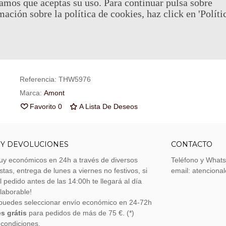
amos que aceptas su uso. Para continuar pulsa sobre
mación sobre la política de cookies, haz click en 'Políti
Al comprar este producto puedes juntar hasta
57
puntos de fid
Su cesta sera de
57
puntos de fidelidad
que se puede converti
cupón de
€ 0.40
.
Referencia:
THW5976
Marca:
Amont
Favorito
0
A Lista De Deseos
 Y DEVOLUCIONES
CONTACTO
uy económicos en 24h a través de diversos
Teléfono y What
stas, entrega de lunes a viernes no festivos, si
email: atenciona
el pedido antes de las 14:00h te llegará al día
 laborable!
puedes seleccionar envío económico en 24-72h
s grátis
para pedidos de más de 75 €. (*)
 condiciones.