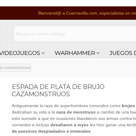
Bienvenid@ a Cuernavilla.com, especialistas en me
VIDEOJUEGOS
WARHAMMER
JUEGOS 
ujo cazamonstruos
ESPADA DE PLATA DE BRUJO
CAZAMONSTRUOS
Antiguamente la raza de superhombres conocidos como
brujos
dedicaban su vida a la
caza de monstruos
a cambio de una bu
esto sumado a que en ocasiones blandieron sus armas contra
corrientes e incluso
desafiaron a reyes
les hizo ganar una terri
de asesinos despiadados e inmorales
.