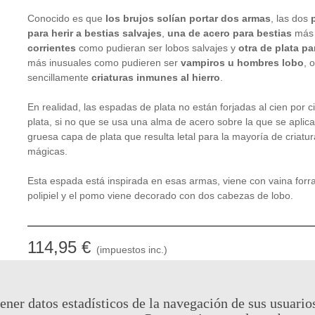
Conocido es que
los brujos solían portar dos armas
, las dos
para herir a bestias salvajes
,
una de acero para bestias
más
corrientes
como pudieran ser lobos salvajes y
otra de plata
pa
más inusuales como pudieren ser
vampiros u hombres lobo
, o
sencillamente
criaturas inmunes al hierro
.
En realidad, las espadas de plata no están forjadas al cien por c
plata, si no que se usa una alma de acero sobre la que se aplic
gruesa capa de plata que resulta letal para la mayoría de criatu
mágicas.
Esta espada está inspirada en esas armas, viene con vaina forr
polipiel y el pomo viene decorado con dos cabezas de lobo.
114,95 €
(impuestos inc.)
Consultar disponibilidad
ener datos estadísticos de la navegación de sus usuario
Código QR
Com
Añadir Al Carrito
-
+