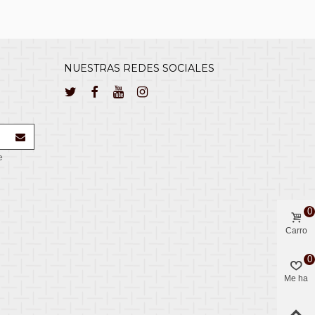
NUESTRAS REDES SOCIALES
e
0
Carro
0
Me ha
gustado