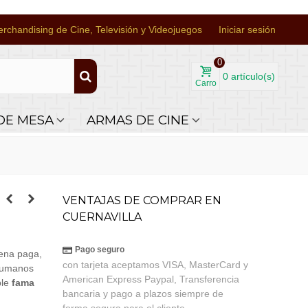
rchandising de Cine, Televisión y Videojuegos
Iniciar sesión
0
0
artículo(s)
Carro
DE MESA
ARMAS DE CINE
VENTAJAS DE COMPRAR EN
CUERNAVILLA
Pago seguro
ena paga,
con tarjeta aceptamos VISA, MasterCard y
 humanos
American Express Paypal, Transferencia
ble
fama
bancaria y pago a plazos siempre de