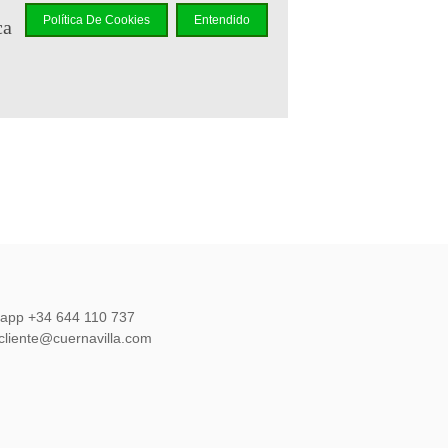
Política De Cookies
Entendido
ca
elidad
.
r en un
sapp +34 644 110 737
lcliente@cuernavilla.com